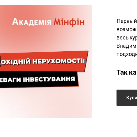
Первый 
возможн
весь ку
Владими
подходи
Так к
Купи