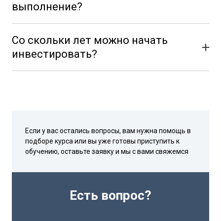
выполнение?
В среднем, на это требуется 2 часа в день, если вдумчиво и
старательно работать. Так же будут кураторы, которые
Со скольки лет можно начать
помогут выполнять задания, поэтому у вас не останется
нерешённых вопросов.
инвестировать?
Самый молодой студент наших курсов - 15 лет, самый
взрослый - 72 года
Если у вас остались вопросы, вам нужна помощь в
подборе курса или вы уже готовы приступить к
обучению, оставьте заявку и мы с вами свяжемся
Есть вопрос?