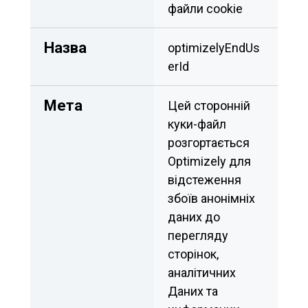
файли cookie
Назва
optimizelyEndUs
erId	
Мета
Цей сторонній 
куки-файл 
розгортається 
Optimizely для 
відстеження 
збоїв анонімніх 
даних до 
перегляду 
сторінок, 
аналітичних 
Даних та 