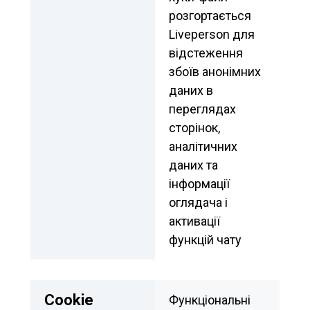
розгортається 
Liveperson для 
відстеження 
збоїв анонімних 
даних в 
переглядах 
сторінок, 
аналітичних 
даних та 
інформації 
оглядача і 
активації 
функцій чату
Сookie
Функціональні 