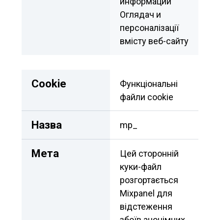
информации 
Оглядач и 
персоналізації 
вмісту веб-сайту
Сookie
Функціональні 
файли cookie	
Назва
mp_
Мета
Цей сторонній 
куки-файл 
розгортається 
Mixpanel для 
відстеження 
збоїв анонімних 