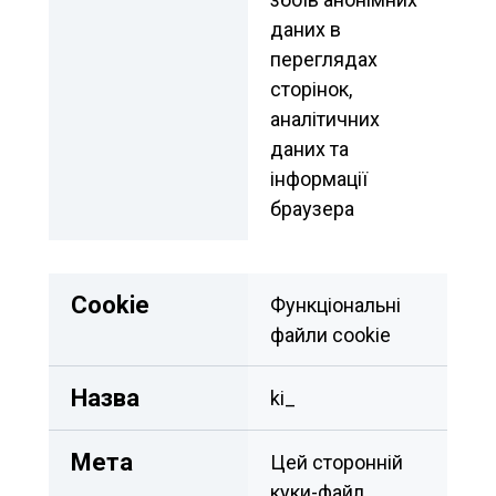
даних в 
переглядах 
сторінок, 
аналітичних 
даних та 
інформації 
браузера
Сookie
Функціональні 
файли cookie
Назва
ki_
Мета
Цей сторонній 
куки-файл 