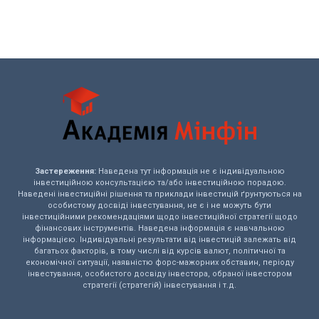
Застереження:
Наведена тут інформація не є індивідуальною
інвестиційною консультацією та/або інвестиційною порадою.
Наведені інвестиційні рішення та приклади інвестицій ґрунтуються на
особистому досвіді інвестування, не є і не можуть бути
інвестиційними рекомендаціями щодо інвестиційної стратегії щодо
фінансових інструментів. Наведена інформація є навчальною
інформацією. Індивідуальні результати від інвестицій залежать від
багатьох факторів, в тому числі від курсів валют, політичної та
економічної ситуації, наявністю форс-мажорних обставин, періоду
інвестування, особистого досвіду інвестора, обраної інвестором
стратегії (стратегій) інвестування і т.д.