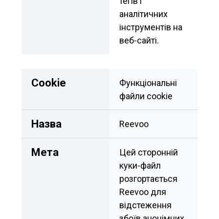
тегів і 
аналітичних 
інструментів на 
веб-сайті.
Сookie
Функціональні 
файли cookie	
Назва
Reevoo
Мета
Цей сторонній 
куки-файл 
розгортається 
Reevoo для 
відстеження 
збоїв анонімних 