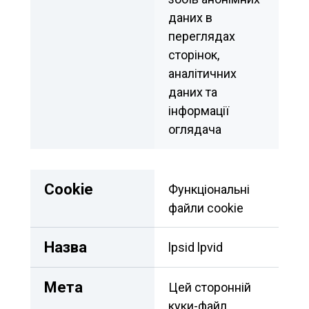
даних в 
переглядах 
сторінок, 
аналітичних 
даних та 
інформації 
оглядача
Сookie
Функціональні 
файли cookie
Назва
lpsid lpvid
Мета
Цей сторонній 
куки-файл 