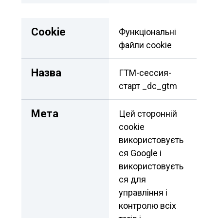
Сookie
Функціональні 
файли cookie
Назва
ГТМ-сессия-
старт _dc_gtm
Мета
Цей сторонній 
cookie 
використовуєть
ся Google і 
використовуєть
ся для 
управління і 
контролю всіх 