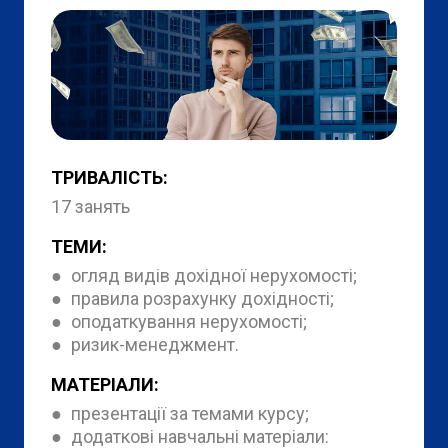
ТРИВАЛІСТЬ:
17 занять
ТЕМИ:
● огляд видів дохідної нерухомості;
● правила розрахунку дохідності;
● оподаткування нерухомості;
● ризик-менеджмент.
МАТЕРІАЛИ:
● презентації за темами курсу;
● додаткові навчальні матеріали: