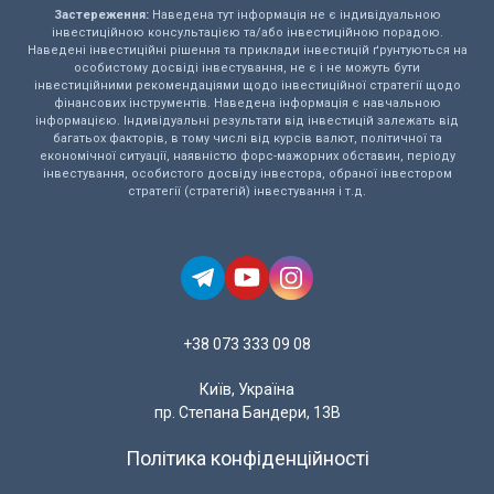
Застереження:
Наведена тут інформація не є індивідуальною
інвестиційною консультацією та/або інвестиційною порадою.
Наведені інвестиційні рішення та приклади інвестицій ґрунтуються на
особистому досвіді інвестування, не є і не можуть бути
інвестиційними рекомендаціями щодо інвестиційної стратегії щодо
фінансових інструментів. Наведена інформація є навчальною
інформацією. Індивідуальні результати від інвестицій залежать від
багатьох факторів, в тому числі від курсів валют, політичної та
економічної ситуації, наявністю форс-мажорних обставин, періоду
інвестування, особистого досвіду інвестора, обраної інвестором
стратегії (стратегій) інвестування і т.д.
+38 073 333 09 08
Київ, Україна
пр. Степана Бандери, 13В
Політика конфіденційності