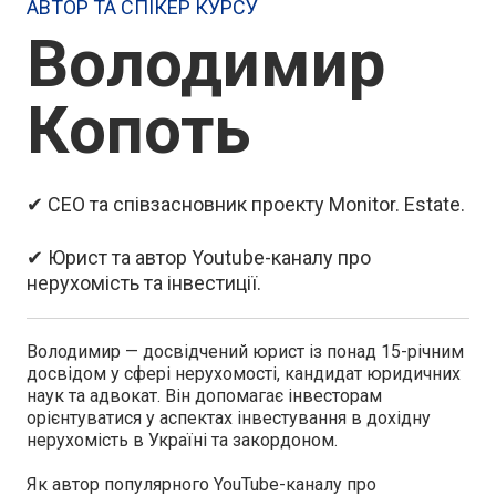
АВТОР ТА СПІКЕР КУРСУ
(токенізована) нерухомість
та світі.
Володимир
● Розберете стратегії пасивного та активного
РЕЗУЛЬТАТ:
отримання доходу.
● Навчитесь розраховувати доходність
● Дізнаєтесь про аспекти інвестування в
кожного виду нерухомості.
Копоть
житлову, комерційну нерухомість та в
● Зрозумієте, як управляти ризиками та
землю.
мінімузувати їх.
● Дізнаєтесь, як враховувати податки й інші
фінансові важелі, щоб оптимізувати
✔ СЕО та співзасновник проекту Monitor. Estate.
інвестиції.
✔ Юрист та автор Youtube-каналу про
нерухомість та інвестиції.
Володимир — досвідчений юрист із понад 15-річним
досвідом у сфері нерухомості, кандидат юридичних
наук та адвокат. Він допомагає інвесторам
орієнтуватися у аспектах інвестування в дохідну
нерухомість в Україні та закордоном.
Як автор популярного YouTube-каналу про