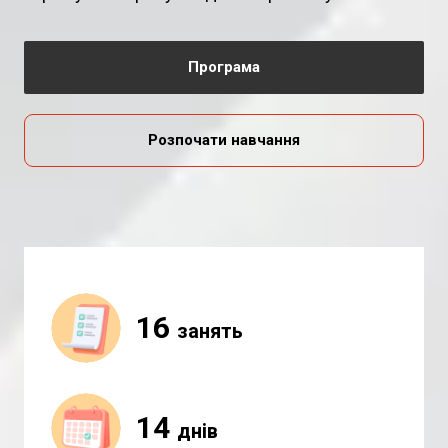
Програма
Розпочати навчання
16 
занять
14 
днів