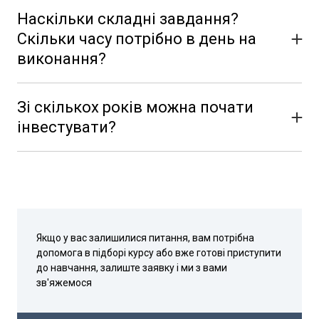
Наскільки складні завдання?
Скільки часу потрібно в день на
виконання?
Програма розрахована на людей без досвіду інвестування.
Домашні завдання будуть тестовими.
Зі скількох років можна почати
інвестувати?
Наймолодший студент наших курсів - 15 років,
найдоросліший - 72 роки
Якщо у вас залишилися питання, вам потрібна
допомога в підборі курсу або вже готові приступити
до навчання, залиште заявку і ми з вами
зв'яжемося