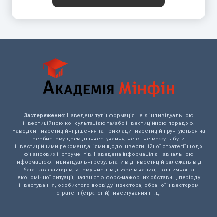
Застереження:
Наведена тут інформація не є індивідуальною
інвестиційною консультацією та/або інвестиційною порадою.
Наведені інвестиційні рішення та приклади інвестицій ґрунтуються на
особистому досвіді інвестування, не є і не можуть бути
інвестиційними рекомендаціями щодо інвестиційної стратегії щодо
фінансових інструментів. Наведена інформація є навчальною
інформацією. Індивідуальні результати від інвестицій залежать від
багатьох факторів, в тому числі від курсів валют, політичної та
економічної ситуації, наявністю форс-мажорних обставин, періоду
інвестування, особистого досвіду інвестора, обраної інвестором
стратегії (стратегій) інвестування і т.д.